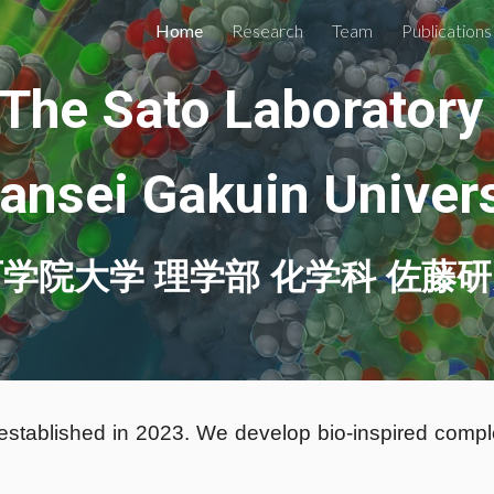
Home
Research
Team
Publications
ip to main content
Skip to navigat
The Sato Laborator
ansei Gakuin Univers
学院大学 理学部 化学科
佐藤研
established in 2023. We develop bio-inspired comp