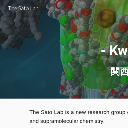
The Sato Lab
Sk
- Kw
関西
The Sato Lab is a new research group 
and supramolecular chemistry.