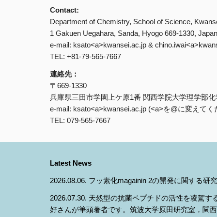
Contact:
Department of Chemistry, School of Science, Kwanse
1 Gakuen Uegahara, Sanda, Hyogo 669-1330, Japa
e-mail: ksato<a>
kwansei.ac.jp
&
chino.iwai<a>kwans
TEL: +81-79-565-7667
連絡先：
〒669-1330
兵庫県三田市学園上ケ原1番 関西学院大学理学部化
e-mail: ksato<a>kwansei.ac.jp (<a>を@に変え
TEL: 079-565-7667
Latest News
2026.08.06.
フッ素化magainin 2の開発に関する研
2026.07.30. 天然型の抗菌ペプチドの活性を凌駕する
好さんが筆頭著者です。
筑波
大学
原田
研究室，関西