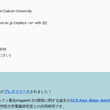
i Gakuin University
n
ei.ac.jp (replace <a>
with @
)
学科
てください)
究が
プレスリリース
されました！
フッ素化magainin 2の開発に関する
論文が
ACS Appl
. Mater. Inter
学院大学重藤研究室との共同研究です。