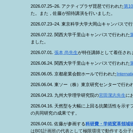
2026.07.2
5
–2
6
.
アクティプラザ琵琶
で行われた
第1
た。また，佐藤が招待
講演
を行いました。
2026.07.2
3–
24.
東京科学大学大岡山
キャンパスで行
2026.0
7
.
22
. 関西大学千里山キャンパスで行われた
ました。
2026.07.01.
張本 尚先生
が特任講師として着任され
2026.06.
2
4.
関西大学千里山キャンパス
で行われた
2026.06.05. 京都産業会館ホール
で行われた
Interna
202
6
.0
6
.
04
. 東ソー（株）東京研究センターで行わ
2026.04.23. 九州大学理学研究院の
宮田潔志先生
に
202
6
.0
4
.
16
. 天然型を大幅に上回る抗菌活性を示すフッ素
の共同研究の成果です。
2026.04.01. 佐藤が参画する
科研費・学術変革領域研
はB01計画班の代表として極限環境で動作する分