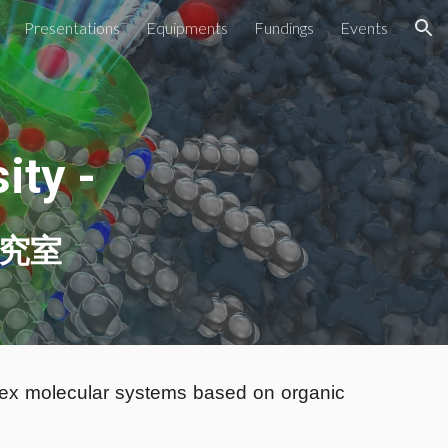
Presentations
Equipments
Fundings
Events
ion
y
ity -
究室
lex molecular systems based on organic