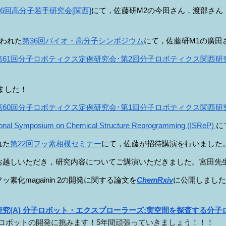
06回高分子若手研究会[関西]
にて，佐藤研M
2
の
今田
さん，
渡部
さん
われた
第
36
回
バイオ・高分子シンポジウム
にて，佐藤研M1の廣田
第6
1
回分子ロボティクス定例研究会･第
2
回分子ロボティクス関西研
ました！
第60回分子ロボティクス定例研究会･第1回分子ロボティクス関西研
tional Symposium on Chemical Structure Reprogramming (ISReP)
に
れた
第22回フッ素相模セミナー
にて，佐藤が招待講演を行いました
お越しいただき，研究内容についてご講演いただきました。宮田先
化magainin 2の
開発
に関する論文を
ChemRxiv
に公開しました
究(A)
分子ロボット・エクスプローラーズ:実空間を探査する分子
子ロボットの開発に挑みます！5年間頑張っていきましょう！！！