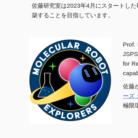
佐藤研究室は2023年4月にスタートし
築することを目指しています
。
Prof.
JSPS 
for R
capab
佐藤が
ーズ
極限